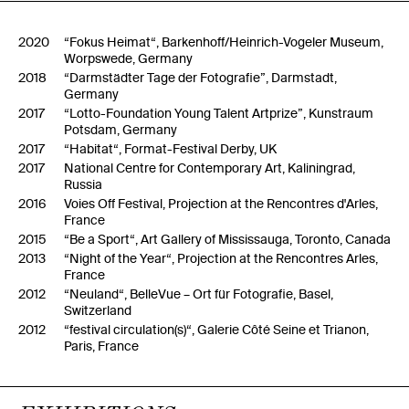
2020
“Fokus Heimat“, Barkenhoff/Heinrich-Vogeler Museum,
Worpswede, Germany
2018
“Darmstädter Tage der Fotografie”, Darmstadt,
Germany
2017
“Lotto-Foundation Young Talent Artprize”, Kunstraum
Potsdam, Germany
2017
“Habitat“, Format-Festival Derby, UK
2017
National Centre for Contemporary Art, Kaliningrad,
Russia
2016
Voies Off Festival, Projection at the Rencontres d'Arles,
France
2015
“Be a Sport“, Art Gallery of Mississauga, Toronto, Canada
2013
“Night of the Year“, Projection at the Rencontres Arles,
France
2012
“Neuland“, BelleVue – Ort für Fotografie, Basel,
Switzerland
2012
“festival circulation(s)“, Galerie Côté Seine et Trianon,
Paris, France