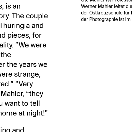
, is an
Werner Mahler leitet di
der Ostkreuzschule für 
tory. The couple
der Photographie ist im
Thuringia and
nd pieces, for
lity. “We were
 the
er the years we
ere strange,
ed.” “Very
 Mahler, “they
u want to tell
home at night!”
ing and