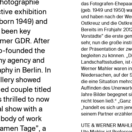
Photographie
das Fotografen-Ehepaar
tive exhibition
(geb. 1949 und 1950) wa
und haben nach der We
(born 1949) and
Ostkreuz und die Ostkre
 been key
Bereits im Frühjahr 201
Vorstädte” die erste ge
ormer GDR. After
sehr, nun die große inst
co-founded the
der Präsentation der z
begleiten zu können. „D
hy agency and
Landschaftsstudien, ist
hy in Berlin. In
Werner Mahler waren in
Niedersachen, auf der 
allery showed
die eine Situation mehr
ried couple titled
Auffinden des Unerwarte
Jahre Bilder begegnet s
 thrilled to now
nicht lösen ließ.“ „Gan
l show with a
„handelt es sich um je
seinem Partner erzählen 
 body of work
UTE & WERNER MAHLER l
samen Tage”, a
Ute Mahler ist Professo