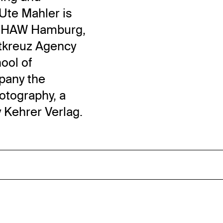
Ute Mahler is
he HAW Hamburg,
tkreuz Agency
ool of
pany the
otography, a
 Kehrer Verlag.