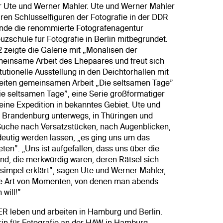
 Ute und Werner Mahler. Ute und Werner Mahler
ren Schlüsselfiguren der Fotografie in der DDR
nde die renommierte Fotografenagentur
uzschule für Fotografie in Berlin mitbegründet.
2 zeigte die Galerie mit „Monalisen der
meinsame Arbeit des Ehepaares und freut sich
itutionelle Ausstellung in den Deichtorhallen mit
weiten gemeinsamen Arbeit „Die seltsamen Tage”
ie seltsamen Tage”, eine Serie großformatiger
 eine Expedition in bekanntes Gebiet. Ute und
 Brandenburg unterwegs, in Thüringen und
Suche nach Versatzstücken, nach Augenblicken,
deutig werden lassen, „es ging uns um das
ten”. „Uns ist aufgefallen, dass uns über die
ind, die merkwürdig waren, deren Rätsel sich
z simpel erklärt”, sagen Ute und Werner Mahler,
ne Art von Momenten, von denen man abends
will!”
eben und arbeiten in Hamburg und Berlin.
rin für Fotografie an der HAW in Hamburg,