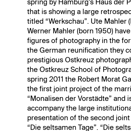
spring by Hamburg’s Haus der 
that is showing a large retrospec
titled “Werkschau”. Ute Mahler 
Werner Mahler (born 1950) have
figures of photography in the f
the German reunification they 
prestigious Ostkreuz photograp
the Ostkreuz School of Photograp
spring 2011 the Robert Morat G
the first joint project of the mar
“Monalisen der Vorstädte” and is
accompany the large institutiona
presentation of the second joint
“Die seltsamen Tage”. “Die selt