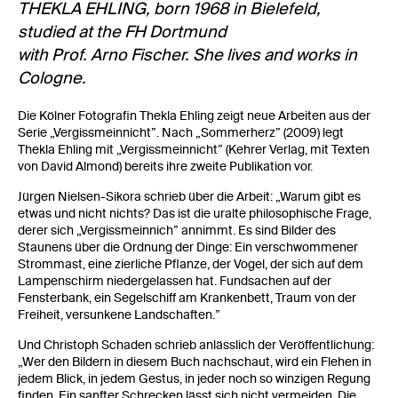
THEKLA EHLING, born 1968 in Bielefeld,
studied at the FH Dortmund
with Prof. Arno Fischer. She lives and works in
Cologne.
Die Kölner Fotografin Thekla Ehling zeigt neue Arbeiten aus der
Serie „Vergissmeinnicht”. Nach „Sommerherz” (2009) legt
Thekla Ehling mit „Vergissmeinnicht” (Kehrer Verlag, mit Texten
von David Almond) bereits ihre zweite Publikation vor.
Jürgen Nielsen-Sikora schrieb über die Arbeit: „Warum gibt es
etwas und nicht nichts? Das ist die uralte philosophische Frage,
derer sich „Vergissmeinnich” annimmt. Es sind Bilder des
Staunens über die Ordnung der Dinge: Ein verschwommener
Strommast, eine zierliche Pflanze, der Vogel, der sich auf dem
Lampenschirm niedergelassen hat. Fundsachen auf der
Fensterbank, ein Segelschiff am Krankenbett, Traum von der
Freiheit, versunkene Landschaften.”
Und Christoph Schaden schrieb anlässlich der Veröffentlichung:
„Wer den Bildern in diesem Buch nachschaut, wird ein Flehen in
jedem Blick, in jedem Gestus, in jeder noch so winzigen Regung
finden. Ein sanfter Schrecken lässt sich nicht vermeiden. Die