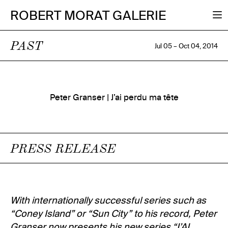
ROBERT MORAT GALERIE
PAST
Jul 05 – Oct 04, 2014
Peter Granser | J’ai perdu ma tête
PRESS RELEASE
With internationally successful series such as
“Coney Island” or “Sun City” to his record, Peter
Granser now presents his new series “J’AI