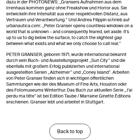
dazu in der PHOTONEWS: „Gransers Aufnahmen aus dem
Irrenhaus kommen ganz ohne Freakshow und Horror aus. Sie
entwickeln ihre Intensität aus einer respektvollen Distanz, aus
Vertrauen und Verantwortung.” Und Andrea Filippin schrieb auf
urbanautica.com: „Peter Granser opens countless windows on a
world that is unknown – and consequently feared, set aside. It’s
up to us to dig below the surface, to catch the slightest gap
between what exists and what we only choose to call real.”
PETER GRANSER, geboren 1971, wurde international bekannt
durch sein Buch- und Ausstellungsprojekt „Sun City” und die
ebenfalls mit großem Erfolg publizierten und international
ausgestellten Serien „Alzheimer” und „Coney Island”. Arbeiten
von Peter Granser finden sich in wichtigen öffentlichen
Sammlungen wie der des Museum of Fine Arts, Houston oder
des Fotomuseums Winterthur. Das Buch zur aktuellen Serie „J’ai
perdu ma tête” ist bei Edition Taube / Marraine Ginette Éditions
erschienen. Granser lebt und arbeitet in Stuttgart.
Back to top