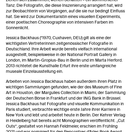
Tanz. Die Fotografin, die diese Inszenierung arrangiert hat, wird
zur Beobachterin von Vorgängen, auf die sie nur bedingt Einfluss
hat. Sie wird zur Dokumentaristin eines visuellen Experiments,
einer poetischen Choreographie von intensiven Farben im
Sonnenlicht.
Jessica Backhaus (*1970, Cuxhaven, DEU) gilt als eine der
wichtigsten Vertreterinnen zeitgenössischer Fotografie in
Deutschland. Ihre Arbeit wurde bereits vielfach international
ausgestellt, beispielsweise in der National Portrait Gallery in
London, im Martin-Gropius-Bau in Berlin und im Marta Herford.
2013 richtetet die Kunsthalle Erfurt ihre erste umfangreiche
museale Einzelausstellung ein.
Arbeiten von Jessica Backhaus haben außerdem ihren Platz in
wichtigen Sammlungen gefunden, wie der des Museum of Fine
Art in Houston, der Margulies Collection in Miami, der Sammlung
der Deutschen Börse in Frankfurt und der ING Bank in Brüssel.
Jessica Backhaus hat Fotografie und visuelle Kommunikation in
Paris studiert, verbrachte wichtige erste Jahre ihrer Karriere in
New York und lebt und arbeitet heute in Berlin. Der Kehrer Verlag
in Heidelberg hat bereits acht Monographien veröffentlicht. „Cut
Outs“, gestaltet von Hannah Feldmeier, erschien im Frühling
2021 und war nominiert für den Rencontres d’Arles Book Award