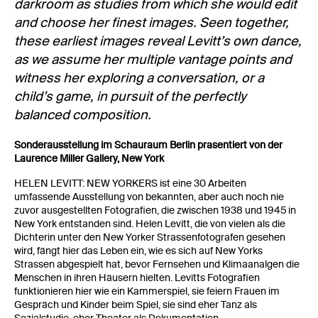
darkroom as studies from which she would edit
and choose her finest images. Seen together,
these earliest images reveal Levitt’s own dance,
as we assume her multiple vantage points and
witness her exploring a conversation, or a
child’s game, in pursuit of the perfectly
balanced composition.
Sonderausstellung im Schauraum Berlin präsentiert von der
Laurence Miller Gallery, New York
HELEN LEVITT: NEW YORKERS ist eine 30 Arbeiten
umfassende Ausstellung von bekannten, aber auch noch nie
zuvor ausgestellten Fotografien, die zwischen 1938 und 1945 in
New York entstanden sind. Helen Levitt, die von vielen als die
Dichterin unter den New Yorker Strassenfotografen gesehen
wird, fängt hier das Leben ein, wie es sich auf New Yorks
Strassen abgespielt hat, bevor Fernsehen und Klimaanalgen die
Menschen in ihren Häusern hielten. Levitts Fotografien
funktionieren hier wie ein Kammerspiel, sie feiern Frauen im
Gespräch und Kinder beim Spiel, sie sind eher Tanz als
Sozialstudie, eher Theater als Dokumentation.