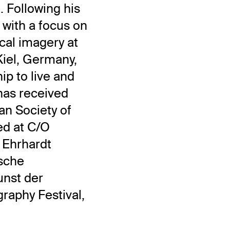
n. Following his
 with a focus on
cal imagery at
iel, Germany,
p to live and
has received
an Society of
ed at C/O
d Ehrhardt
ische
nst der
raphy Festival,