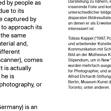
ed by people as
Darstellung zu nähern, 
irisierende Folie und k
due to its
unterschiedlicher bildg
be captured by
disparaten Bildresultat
an denen er als Erweiter
 to approach its
interessiert ist.
 the same
Tobias Kappel (*1987, P
terial and,
und arbeitender Künstl
Kommunikation mit Sch
ifferent
Bild an der Muthesius K
 scanner), comes
Stipendium, um in New Y
wurden mehrfach ausgez
t is actually
für Photographie; und au
 he is
Alfred Ehrhardt-Stiftun
Berlin; Museum Kunst de
 photography, or
Toronto; unter anderen.
Germany) is an