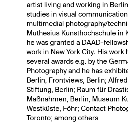
artist living and working in Berli
studies in visual communication
multimedial photography/techni
Muthesius Kunsthochschule in K
he was granted a DAAD-fellowshi
work in New York City
.
His work 
several awards e.g. by the Germ
Photography and he has exhibit
Berlin, Frontviews, Berlin; Alfre
Stiftung, Berlin; Raum für Drast
Maßnahmen, Berlin; Museum Ku
Westküste, Föhr; Contact Photog
Toronto; among others.